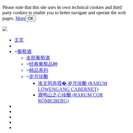
Please note that this site uses its own technical cookies and third
party cookies to enable you to better navigate and operate the web
pages.
More
OK
主页
葡萄酒
全部葡萄酒
经典葡萄品种
精品系列
岁月珍酿
洛文冈赤霞� 岁月珍酿 (RARUM
LÖWENGANG CABERNET)
鹿鸣山之心珍酿 (RARUM COR
RÖMIGBERG)