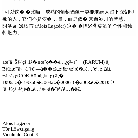
“可以这� �比喻，成熟的葡萄酒像一类能够给人留下深刻印
象的人，它们不是依� 力量，而是依� 来自岁月的智慧。
阿洛瓦·岚歌笛 (Alois Lageder) 这� �描述葡萄酒的个性和独
特魅力。
åœ¨ä»Šå¹´çš„å²�æœˆç��é…¿ç³»åˆ— (RARUM) ä¸­
ï¼Œæˆ‘ä»¬å°†è‘—å��çš„é¡¶çº§è‘¡è�„é…’é¹¿é¸£å±
±ä¹‹å¿ƒ(COR Römigberg) ä¸�
1996ã€�1998ã€�2003ã€�2006ã€�2008ã€�2010 å¹
´ä»½çš„è‘¡è�„é…’æ··å�ˆè°ƒé…�ã€‚
Alois Lageder
Tòr Löwengang
Vicolo dei Conti 9