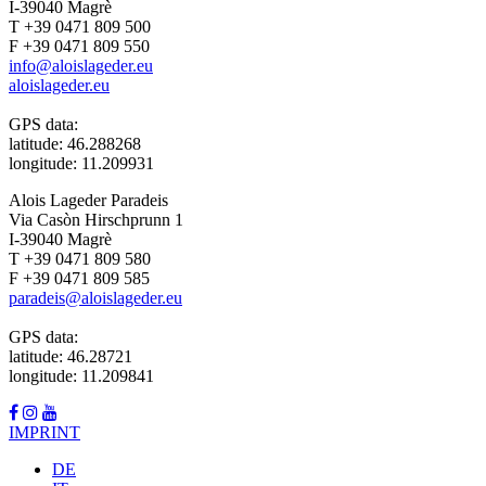
I-39040 Magrè
T +39 0471 809 500
F +39 0471 809 550
info@aloislageder.eu
aloislageder.eu
GPS data:
latitude: 46.288268
longitude: 11.209931
Alois Lageder Paradeis
Via Casòn Hirschprunn 1
I-39040 Magrè
T +39 0471 809 580
F +39 0471 809 585
paradeis@aloislageder.eu
GPS data:
latitude: 46.28721
longitude: 11.209841
IMPRINT
DE