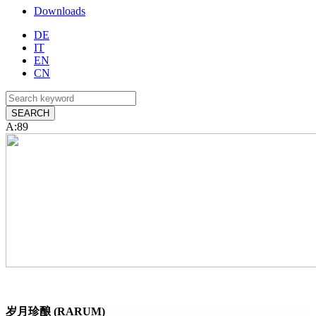
Downloads
DE
IT
EN
CN
A:89
岁月珍酿 (RARUM)