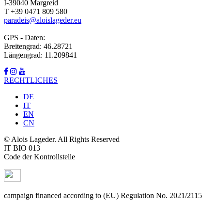
I-39040 Margreid
T +39 0471 809 580
paradeis@aloislageder.eu
GPS - Daten:
Breitengrad: 46.28721
Längengrad: 11.209841
RECHTLICHES
DE
IT
EN
CN
© Alois Lageder. All Rights Reserved
IT BIO 013
Code der Kontrollstelle
campaign financed according to (EU) Regulation No. 2021/2115