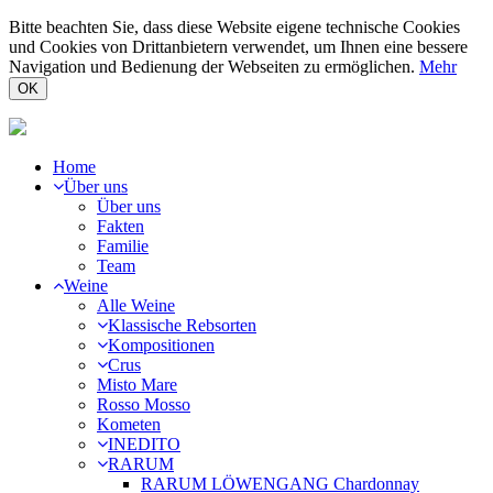
Bitte beachten Sie, dass diese Website eigene technische Cookies
und Cookies von Drittanbietern verwendet, um Ihnen eine bessere
Navigation und Bedienung der Webseiten zu ermöglichen.
Mehr
OK
Home
Über uns
Über uns
Fakten
Familie
Team
Weine
Alle Weine
Klassische Rebsorten
Kompositionen
Crus
Misto Mare
Rosso Mosso
Kometen
INEDITO
RARUM
RARUM LÖWENGANG Chardonnay