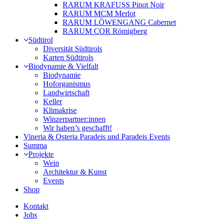
RARUM KRAFUSS Pinot Noir
RARUM MCM Merlot
RARUM LÖWENGANG Cabernet
RARUM COR Römigberg
Südtirol
Diversität Südtirols
Karten Südtirols
Biodynamie & Vielfalt
Biodynamie
Hoforganismus
Landwirtschaft
Keller
Klimakrise
Winzerpartner:innen
Wir haben’s geschafft!
Vineria & Osteria Paradeis und Paradeis Events
Summa
Projekte
Wein
Architektur & Kunst
Events
Shop
Kontakt
Jobs