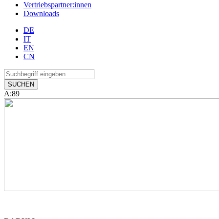
Vertriebspartner:innen
Downloads
DE
IT
EN
CN
A:89