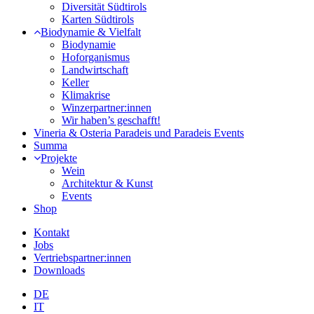
Diversität Südtirols
Karten Südtirols
Biodynamie & Vielfalt
Biodynamie
Hoforganismus
Landwirtschaft
Keller
Klimakrise
Winzerpartner:innen
Wir haben’s geschafft!
Vineria & Osteria Paradeis und Paradeis Events
Summa
Projekte
Wein
Architektur & Kunst
Events
Shop
Kontakt
Jobs
Vertriebspartner:innen
Downloads
DE
IT