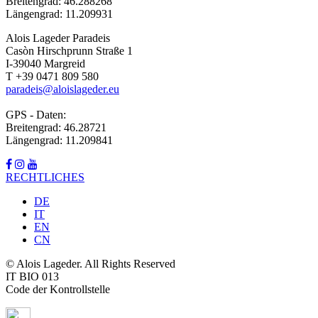
Breitengrad: 46.288268
Längengrad: 11.209931
Alois Lageder Paradeis
Casòn Hirschprunn Straße 1
I-39040 Margreid
T +39 0471 809 580
paradeis@aloislageder.eu
GPS - Daten:
Breitengrad: 46.28721
Längengrad: 11.209841
RECHTLICHES
DE
IT
EN
CN
© Alois Lageder. All Rights Reserved
IT BIO 013
Code der Kontrollstelle