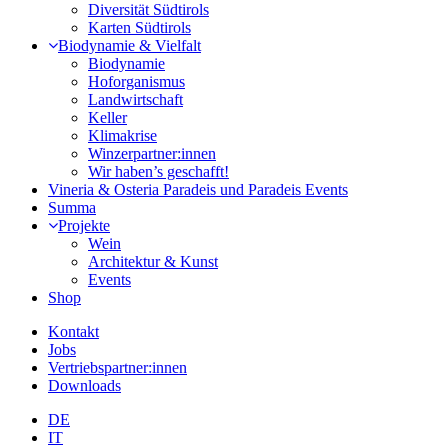
Diversität Südtirols
Karten Südtirols
Biodynamie & Vielfalt
Biodynamie
Hoforganismus
Landwirtschaft
Keller
Klimakrise
Winzerpartner:innen
Wir haben’s geschafft!
Vineria & Osteria Paradeis und Paradeis Events
Summa
Projekte
Wein
Architektur & Kunst
Events
Shop
Kontakt
Jobs
Vertriebspartner:innen
Downloads
DE
IT