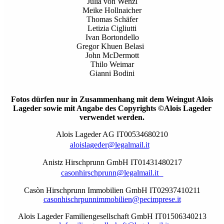
Julia von Wenzl
Meike Hollnaicher
Thomas Schäfer
Letizia Cigliutti
Ivan Bortondello
Gregor Khuen Belasi
John McDermott
Thilo Weimar
Gianni Bodini
Fotos dürfen nur in Zusammenhang mit dem Weingut Alois
Lageder sowie mit Angabe des Copyrights
©
Alois Lageder
verwendet werden.
Alois Lageder AG IT00534680210
aloislageder@legalmail.it
Anistz Hirschprunn GmbH IT01431480217
casonhirschprunn@legalmail.it
Casòn Hirschprunn Immobilien GmbH IT02937410211
casonhischrpunnimmobilien@pecimprese.it
Alois Lageder Familiengesellschaft GmbH IT01506340213