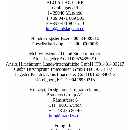
ALOIS LAGEDER
Grafengasse 9
I - 39040 Margreid
T +39 0471 809 500
F +39 0471 809 550
info@aloislageder.eu
Handelsregister Bozen 00534680210
Gesellschaftskapital 1.300.000,00 €
Mehrwertsteuer-ID und Steuernummer:
Alois Lageder AG IT00534680210
Ansitz Hirschprunn Landwirtschaftliche GmbH IT01431480217
Casòn Hirschprunn Immobilien GmbH IT02937410211
Lageder KG des Alois Lageder & Co. IT01506340213
Römigberg KG IT00478950215
Konzept, Design und Programmierung
Branders Group AG
Rämistrasse 6
CH - 8001 Zurich
+41 43 336 80 40
info@branders.ch
Fotografen: