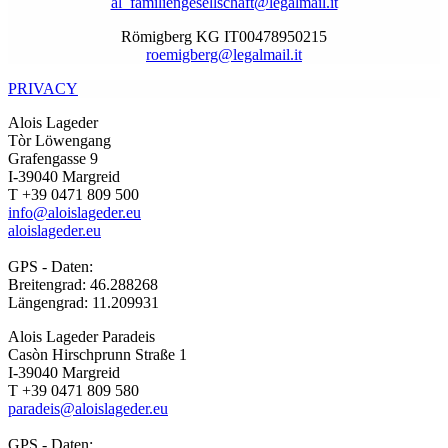
al_familiengesellschaft@legalmail.it
Römigberg KG IT00478950215
roemigberg@legalmail.it
PRIVACY
Alois Lageder
Tòr Löwengang
Grafengasse 9
I-39040 Margreid
T +39 0471 809 500
info@aloislageder.eu
aloislageder.eu
GPS - Daten:
Breitengrad: 46.288268
Längengrad: 11.209931
Alois Lageder Paradeis
Casòn Hirschprunn Straße 1
I-39040 Margreid
T +39 0471 809 580
paradeis@aloislageder.eu
GPS - Daten: