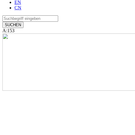
EN
CN
A:153