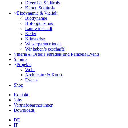
Diversität Südtirols
Karten Südtirols
Biodynamie & Vielfalt
Biodynamie
Hoforganismus
Landwirtschaft
Keller
Klimakrise
Winzerpartner:innen
Wir haben’s geschafft!
Vineria & Osteria Paradeis und Paradeis Events
Summa
Projekte
Wein
Architektur & Kunst
Events
Shop
Kontakt
Jobs
Vertriebspartner:innen
Downloads
DE
IT