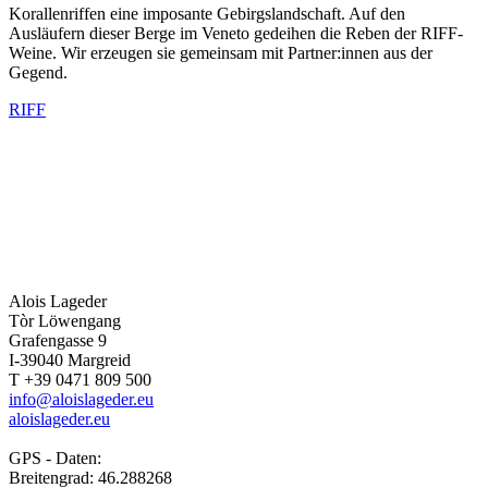
Korallenriffen eine imposante Gebirgslandschaft. Auf den
Ausläufern dieser Berge im Veneto gedeihen die Reben der RIFF-
Weine. Wir erzeugen sie gemeinsam mit Partner:innen aus der
Gegend.
RIFF
Alois Lageder
Tòr Löwengang
Grafengasse 9
I-39040 Margreid
T +39 0471 809 500
info@aloislageder.eu
aloislageder.eu
GPS - Daten:
Breitengrad: 46.288268