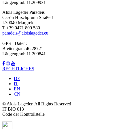
Längengrad: 11.209931
Alois Lageder Paradeis
Casòn Hirschprunn Straße 1
I-39040 Margreid
T +39 0471 809 580
paradeis@aloislageder.eu
GPS - Daten:
Breitengrad: 46.28721
Längengrad: 11.209841
RECHTLICHES
DE
IT
EN
CN
© Alois Lageder. All Rights Reserved
IT BIO 013
Code der Kontrollstelle