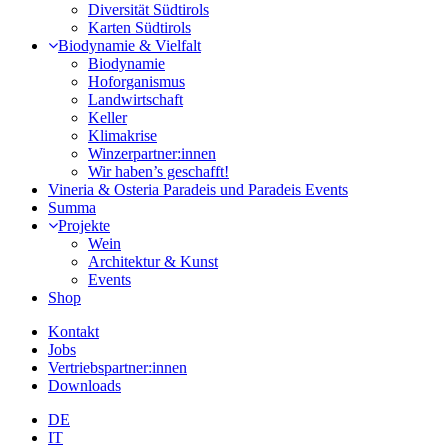
Diversität Südtirols
Karten Südtirols
Biodynamie & Vielfalt
Biodynamie
Hoforganismus
Landwirtschaft
Keller
Klimakrise
Winzerpartner:innen
Wir haben’s geschafft!
Vineria & Osteria Paradeis und Paradeis Events
Summa
Projekte
Wein
Architektur & Kunst
Events
Shop
Kontakt
Jobs
Vertriebspartner:innen
Downloads
DE
IT