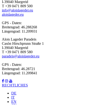
I-39040 Margreid
T +39 0471 809 500
info@aloislageder.eu
aloislageder.eu
GPS - Daten:
Breitengrad: 46.288268
Längengrad: 11.209931
Alois Lageder Paradeis
Casòn Hirschprunn Straße 1
I-39040 Margreid
T +39 0471 809 580
paradeis@aloislageder.eu
GPS - Daten:
Breitengrad: 46.28721
Längengrad: 11.209841
RECHTLICHES
DE
IT
EN