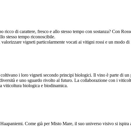
mpo ricco di carattere, fresco e allo stesso tempo con sostanza? Con Ro
allo stesso tempo riconoscibile.
valorizzare vigneti particolarmente vocati ai vitigni rossi e un modo di
oltivano i loro vigneti secondo principi biologici. Il vino è parte di un
iodiversità e uno sguardo rivolto al futuro. La collaborazione con i vitic
la viticoltura biologica e biodinamica.
 Haapaniemi. Come già per Misto Mare, il suo universo visivo si ispira a