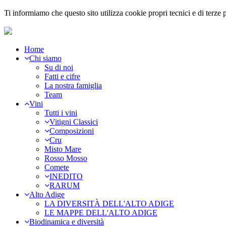
Ti informiamo che questo sito utilizza cookie propri tecnici e di terz
Home
Chi siamo
Su di noi
Fatti e cifre
La nostra famiglia
Team
Vini
Tutti i vini
Vitigni Classici
Composizioni
Cru
Misto Mare
Rosso Mosso
Comete
INEDITO
RARUM
Alto Adige
LA DIVERSITÀ DELL'ALTO ADIGE
LE MAPPE DELL'ALTO ADIGE
Biodinamica e diversità