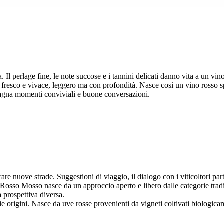
Il perlage fine, le note succose e i tannini delicati danno vita a un vino
atti fresco e vivace, leggero ma con profondità. Nasce così un vino ros
mpagna momenti conviviali e buone conversazioni.
re nuove strade. Suggestioni di viaggio, il dialogo con i viticoltori pa
 Rosso Mosso nasce da un approccio aperto e libero dalle categorie trad
a prospettiva diversa.
origini. Nasce da uve rosse provenienti da vigneti coltivati biologicam