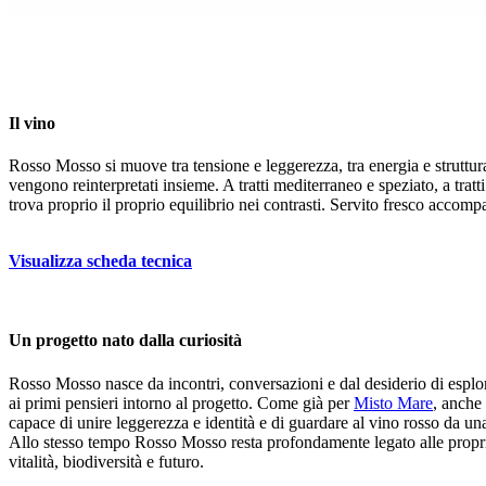
Il vino
Rosso Mosso si muove tra tensione e leggerezza, tra energia e struttura. 
vengono reinterpretati insieme. A tratti mediterraneo e speziato, a tr
trova proprio il proprio equilibrio nei contrasti. Servito fresco acco
Visualizza scheda tecnica
Un progetto nato dalla curiosità
Rosso Mosso nasce da incontri, conversazioni e dal desiderio di esplora
ai primi pensieri intorno al progetto. Come già per
Misto Mare
, anche
capace di unire leggerezza e identità e di guardare al vino rosso da un
Allo stesso tempo Rosso Mosso resta profondamente legato alle proprie 
vitalità, biodiversità e futuro.