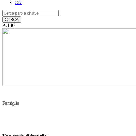
CN
A:140
Famiglia