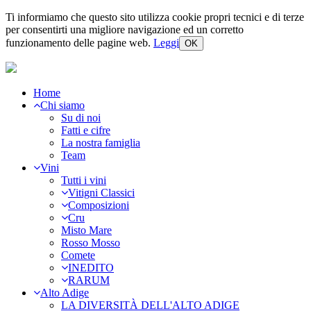
Ti informiamo che questo sito utilizza cookie propri tecnici e di terze
per consentirti una migliore navigazione ed un corretto
funzionamento delle pagine web.
Leggi
OK
Home
Chi siamo
Su di noi
Fatti e cifre
La nostra famiglia
Team
Vini
Tutti i vini
Vitigni Classici
Composizioni
Cru
Misto Mare
Rosso Mosso
Comete
INEDITO
RARUM
Alto Adige
LA DIVERSITÀ DELL'ALTO ADIGE