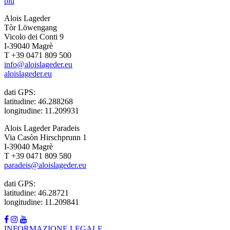
più
Alois Lageder
Tòr Löwengang
Vicolo dei Conti 9
I-39040 Magrè
T +39 0471 809 500
info@aloislageder.eu
aloislageder.eu
dati GPS:
latitudine: 46.288268
longitudine: 11.209931
Alois Lageder Paradeis
Via Casòn Hirschprunn 1
I-39040 Magrè
T +39 0471 809 580
paradeis@aloislageder.eu
dati GPS:
latitudine: 46.28721
longitudine: 11.209841
INFORMAZIONE LEGALE