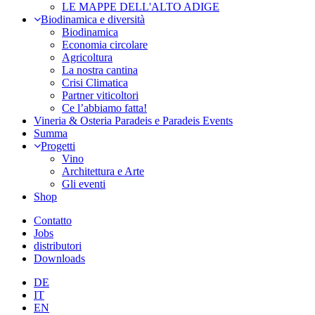
LE MAPPE DELL'ALTO ADIGE
Biodinamica e diversità
Biodinamica
Economia circolare
Agricoltura
La nostra cantina
Crisi Climatica
Partner viticoltori
Ce l’abbiamo fatta!
Vineria & Osteria Paradeis e Paradeis Events
Summa
Progetti
Vino
Architettura e Arte
Gli eventi
Shop
Contatto
Jobs
distributori
Downloads
DE
IT
EN