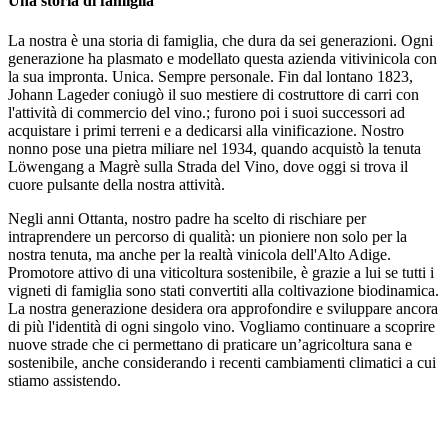
Una storia di famiglia
La nostra è una storia di famiglia, che dura da sei generazioni. Ogni
generazione ha plasmato e modellato questa azienda vitivinicola con
la sua impronta. Unica. Sempre personale. Fin dal lontano 1823,
Johann Lageder coniugò il suo mestiere di costruttore di carri con
l'attività di commercio del vino.; furono poi i suoi successori ad
acquistare i primi terreni e a dedicarsi alla vinificazione. Nostro
nonno pose una pietra miliare nel 1934, quando acquistò la tenuta
Löwengang a Magrè sulla Strada del Vino, dove oggi si trova il
cuore pulsante della nostra attività.
Negli anni Ottanta, nostro padre ha scelto di rischiare per
intraprendere un percorso di qualità: un pioniere non solo per la
nostra tenuta, ma anche per la realtà vinicola dell'Alto Adige.
Promotore attivo di una viticoltura sostenibile, è grazie a lui se tutti i
vigneti di famiglia sono stati convertiti alla coltivazione biodinamica.
La nostra generazione desidera ora approfondire e sviluppare ancora
di più l'identità di ogni singolo vino. Vogliamo continuare a scoprire
nuove strade che ci permettano di praticare un’agricoltura sana e
sostenibile, anche considerando i recenti cambiamenti climatici a cui
stiamo assistendo.