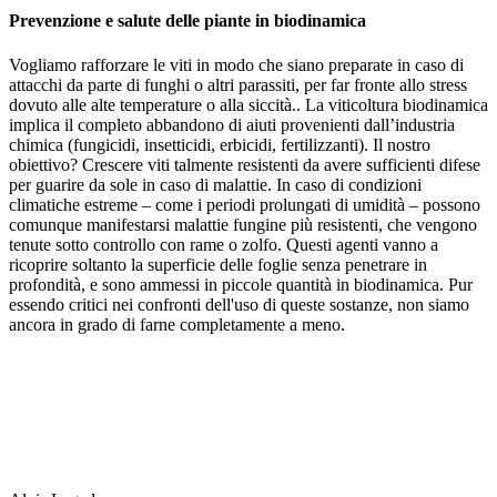
Prevenzione e salute delle piante in biodinamica
Vogliamo rafforzare le viti in modo che siano preparate in caso di
attacchi da parte di funghi o altri parassiti, per far fronte allo stress
dovuto alle alte temperature o alla siccità.. La viticoltura biodinamica
implica il completo abbandono di aiuti provenienti dall’industria
chimica (fungicidi, insetticidi, erbicidi, fertilizzanti). Il nostro
obiettivo? Crescere viti talmente resistenti da avere sufficienti difese
per guarire da sole in caso di malattie. In caso di condizioni
climatiche estreme – come i periodi prolungati di umidità – possono
comunque manifestarsi malattie fungine più resistenti, che vengono
tenute sotto controllo con rame o zolfo. Questi agenti vanno a
ricoprire soltanto la superficie delle foglie senza penetrare in
profondità, e sono ammessi in piccole quantità in biodinamica. Pur
essendo critici nei confronti dell'uso di queste sostanze, non siamo
ancora in grado di farne completamente a meno.