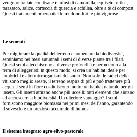
vengono trattate con tisane e infusi di camomilla, equiseto, ortica,
tarassaco, salice, corteccia di quercia e achillea, oltre a tè di compost.
Questi trattamenti omeopatici le rendono forti e più vigorose.
Le sementi
Per migliorare la qualità del terreno e aumentare la biodiversità,
seminiamo nei mesi autunnali i semi di diverse piante tra i filari.
Questi semi attecchiscono a diverse profondità e permettono alla
terra di alleggerirsi: in questo modo, si crea un habitat ideale per
lombrichi e altri microrganismi del suolo. Non solo: le radici delle
viti sono meglio areate, il terreno respira di più e può trattenere più
acqua. I semi in fiore costituiscono inoltre un habitat naturale per gli
insetti. Gli insetti attirano anche più uccelli: tutti elementi che aiutano
ad accrescere la biodiversità. Un ulteriore vantaggio? I semi
forniscono maggiore biomassa nei primi mesi dell’anno, garantendo
il sovescio e un prezioso accumulo di humus.
Il sistema integrato agro-silvo-pastorale