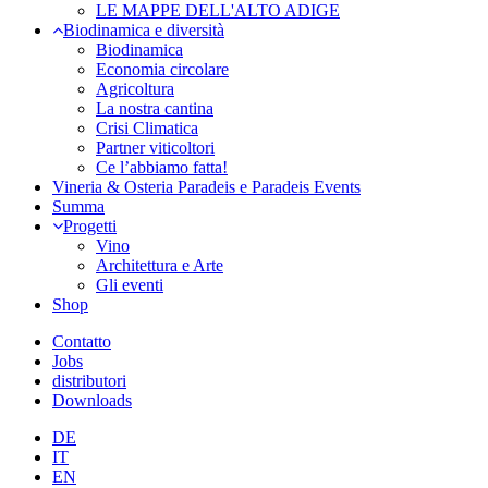
LE MAPPE DELL'ALTO ADIGE
Biodinamica e diversità
Biodinamica
Economia circolare
Agricoltura
La nostra cantina
Crisi Climatica
Partner viticoltori
Ce l’abbiamo fatta!
Vineria & Osteria Paradeis e Paradeis Events
Summa
Progetti
Vino
Architettura e Arte
Gli eventi
Shop
Contatto
Jobs
distributori
Downloads
DE
IT
EN