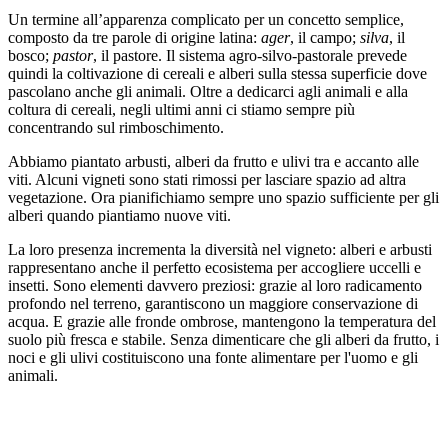
Un termine all’apparenza complicato per un concetto semplice,
composto da tre parole di origine latina:
ager
, il campo;
silva
, il
bosco;
pastor
, il pastore. Il sistema agro-silvo-pastorale prevede
quindi la coltivazione di cereali e alberi sulla stessa superficie dove
pascolano anche gli animali. Oltre a dedicarci agli animali e alla
coltura di cereali, negli ultimi anni ci stiamo sempre più
concentrando sul rimboschimento.
Abbiamo piantato arbusti, alberi da frutto e ulivi tra e accanto alle
viti. Alcuni vigneti sono stati rimossi per lasciare spazio ad altra
vegetazione. Ora pianifichiamo sempre uno spazio sufficiente per gli
alberi quando piantiamo nuove viti.
La loro presenza incrementa la diversità nel vigneto: alberi e arbusti
rappresentano anche il perfetto ecosistema per accogliere uccelli e
insetti. Sono elementi davvero preziosi: grazie al loro radicamento
profondo nel terreno, garantiscono un maggiore conservazione di
acqua. E grazie alle fronde ombrose, mantengono la temperatura del
suolo più fresca e stabile. Senza dimenticare che gli alberi da frutto, i
noci e gli ulivi costituiscono una fonte alimentare per l'uomo e gli
animali.