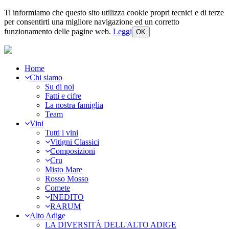
Ti informiamo che questo sito utilizza cookie propri tecnici e di terze
per consentirti una migliore navigazione ed un corretto
funzionamento delle pagine web.
Leggi
OK
Home
Chi siamo
Su di noi
Fatti e cifre
La nostra famiglia
Team
Vini
Tutti i vini
Vitigni Classici
Composizioni
Cru
Misto Mare
Rosso Mosso
Comete
INEDITO
RARUM
Alto Adige
LA DIVERSITÀ DELL'ALTO ADIGE