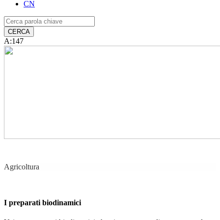
CN
A:147
Agricoltura
I preparati biodinamici