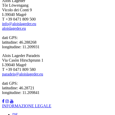
Alois Lageder
Tòr Löwengang
Vicolo dei Conti 9
I-39040 Magrè
T +39 0471 809 500
info@aloislageder.eu
aloislageder.eu
dati GPS:
latitudine: 46.288268
longitudine: 11.209931
Alois Lageder Paradeis
Via Casòn Hirschprunn 1
I-39040 Magrè
T +39 0471 809 580
paradeis@aloislageder.eu
dati GPS:
latitudine: 46.28721
longitudine: 11.209841
INFORMAZIONE LEGALE
DE