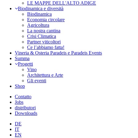
LE MAPPE DELL'ALTO ADIGE
Biodinamica e diversità
Biodinamica
Economia circolare
Agricoltura
La nostra cantina
Crisi Climatica
Partner viticoltori
Ce l’abbiamo fatta!
Vineria & Osteria Paradeis e Paradeis Events
Summa
Progetti
Vino
Architettura e Arte
Gli eventi
Shop
Contatto
Jobs
distributori
Downloads
DE
IT
EN