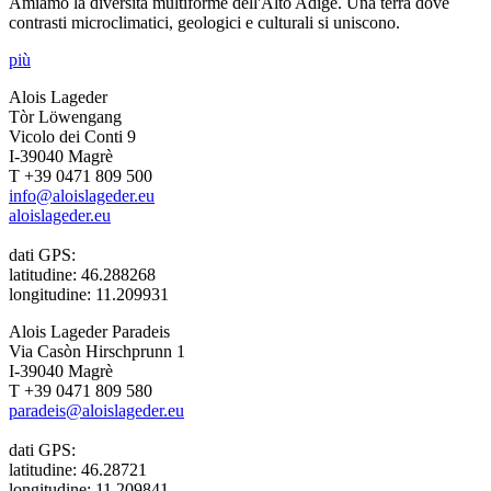
Amiamo la diversità multiforme dell'Alto Adige. Una terra dove
contrasti microclimatici, geologici e culturali si uniscono.
più
Alois Lageder
Tòr Löwengang
Vicolo dei Conti 9
I-39040 Magrè
T +39 0471 809 500
info@aloislageder.eu
aloislageder.eu
dati GPS:
latitudine: 46.288268
longitudine: 11.209931
Alois Lageder Paradeis
Via Casòn Hirschprunn 1
I-39040 Magrè
T +39 0471 809 580
paradeis@aloislageder.eu
dati GPS:
latitudine: 46.28721
longitudine: 11.209841