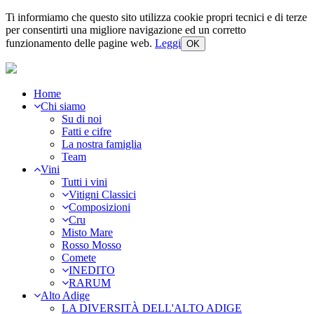
Ti informiamo che questo sito utilizza cookie propri tecnici e di terze
per consentirti una migliore navigazione ed un corretto
funzionamento delle pagine web.
Leggi
OK
Home
Chi siamo
Su di noi
Fatti e cifre
La nostra famiglia
Team
Vini
Tutti i vini
Vitigni Classici
Composizioni
Cru
Misto Mare
Rosso Mosso
Comete
INEDITO
RARUM
Alto Adige
LA DIVERSITÀ DELL'ALTO ADIGE