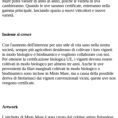
Mare potrà variare di anno in anno, poiché le varietà di uva
cambieranno. Quando le uve saranno certificate, entreranno nella
gamma principale, lasciando spazio a nuovi viticoltori e nuove
varietà.
Insieme si cresce
Con l'aumento dell'interesse per uno stile di vita sano nella nostra
società, sempre più agricoltori desiderano di coltivare i loro vigneti
in modo biologico o biodinamico e vogliono collaborare con noi.
Per ottenere la certificazione biologica UE, i vigneti devono essere
coltivati in modo biologico per almeno tre anni. Anche le uve
provenienti da filari marginali coltivati in modo biologico o
biodinamico sono incluse in Misto Mare, ma a causa della possibile
deriva di fitofarmaci dai vigneti convenzionali vicini, queste uve non
vengono certificate.
Artwork
L'etichetta di Misto Mare è stata creata dal celebre artista finlandese