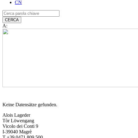
CN
A:
Keine Datensätze gefunden.
Alois Lageder
Tòr Löwengang
Vicolo dei Conti 9
I-39040 Magrè
T +39 0471 809 500