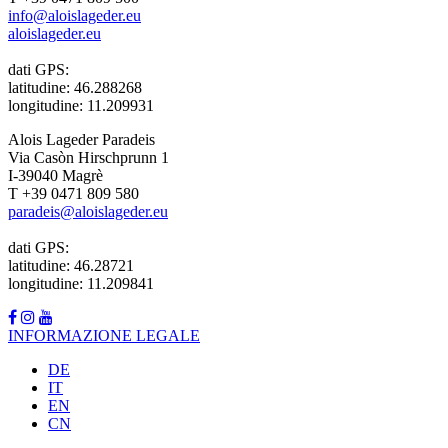
info@aloislageder.eu
aloislageder.eu
dati GPS:
latitudine: 46.288268
longitudine: 11.209931
Alois Lageder Paradeis
Via Casòn Hirschprunn 1
I-39040 Magrè
T +39 0471 809 580
paradeis@aloislageder.eu
dati GPS:
latitudine: 46.28721
longitudine: 11.209841
INFORMAZIONE LEGALE
DE
IT
EN
CN