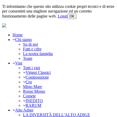
Ti informiamo che questo sito utilizza cookie propri tecnici e di terze
per consentirti una migliore navigazione ed un corretto
funzionamento delle pagine web.
Leggi
OK
Home
Chi siamo
Su di noi
Fatti e cifre
La nostra famiglia
Team
Vini
Tutti i vini
Vitigni Classici
Composizioni
Cru
Misto Mare
Rosso Mosso
Comete
INEDITO
RARUM
Alto Adige
LA DIVERSITÀ DELL'ALTO ADIGE