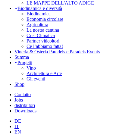
LE MAPPE DELL'ALTO ADIGE
Biodinamica e diversità
Biodinamica
Economia circolare
Agricoltura
La nostra cantina
Crisi Climatica
Partner viticoltori
Ce l’abbiamo fatta!
Vineria & Osteria Paradeis e Paradeis Events
Summa
Progetti
Vino
Architettura e Arte
Gli eventi
Shop
Contatto
Jobs
distributori
Downloads
DE
IT
EN