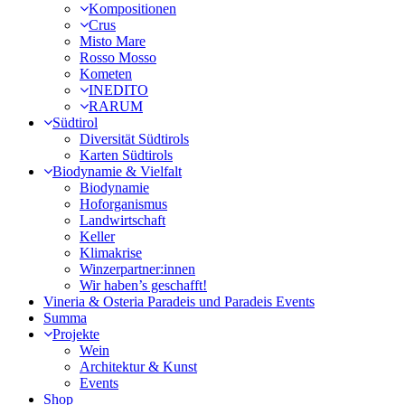
Kompositionen
Crus
Misto Mare
Rosso Mosso
Kometen
INEDITO
RARUM
Südtirol
Diversität Südtirols
Karten Südtirols
Biodynamie & Vielfalt
Biodynamie
Hoforganismus
Landwirtschaft
Keller
Klimakrise
Winzerpartner:innen
Wir haben’s geschafft!
Vineria & Osteria Paradeis und Paradeis Events
Summa
Projekte
Wein
Architektur & Kunst
Events
Shop