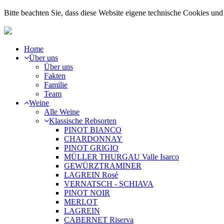
Bitte beachten Sie, dass diese Website eigene technische Cookies u
Home
Über uns
Über uns
Fakten
Familie
Team
Weine
Alle Weine
Klassische Rebsorten
PINOT BIANCO
CHARDONNAY
PINOT GRIGIO
MÜLLER THURGAU Valle Isarco
GEWÜRZTRAMINER
LAGREIN Rosé
VERNATSCH - SCHIAVA
PINOT NOIR
MERLOT
LAGREIN
CABERNET Riserva