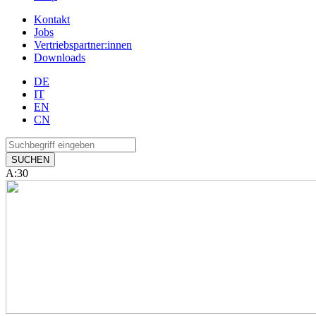
Kontakt
Jobs
Vertriebspartner:innen
Downloads
DE
IT
EN
CN
A:30